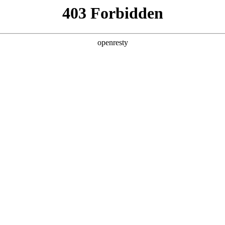
，助力企业
预期
用弱，决策效率被拖垮
顿